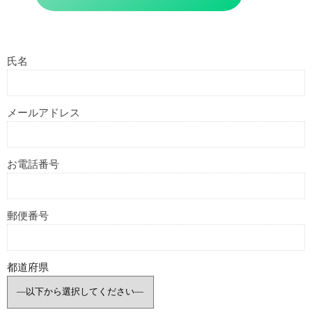
本科2ヶ月コース
インストラクター制度
氏名
インストラクター制度とは
インストラクター紹介
メールアドレス
受講生の声
お電話番号
Blog
郵便番号
よくある質問
都道府県
会社概要