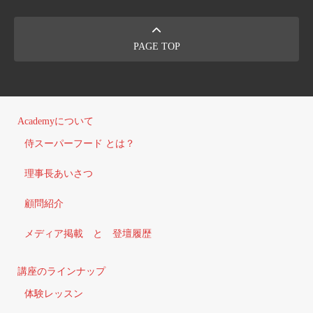
PAGE TOP
Academyについて
侍スーパーフード とは？
理事長あいさつ
顧問紹介
メディア掲載 と 登壇履歴
講座のラインナップ
体験レッスン