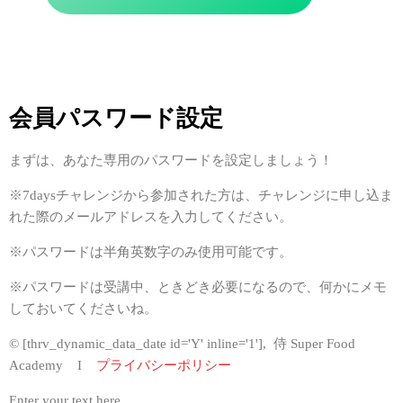
本科2ヶ月コース
インストラクター制度
インストラクター制度とは
会員パスワード設定
インストラクター紹介
まずは、あなた専用のパスワードを設定しましょう！
受講生の声
※7daysチャレンジから参加された方は、チャレンジに申し込ま
れた際のメールアドレスを入力してください。
Blog
※パスワードは半角英数字のみ使用可能です。
※パスワードは受講中、ときどき必要になるので、何かにメモ
よくある質問
しておいてくださいね。
©
[thrv_dynamic_data_date id='Y' inline='1']
, 侍 Super Food
会社概要
Academy I
プライバシーポリシー
Enter your text here...