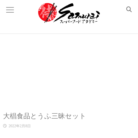
Academyについて
侍スーパーフード とは？
理事長あいさつ
顧問紹介
メディア掲載 と 登壇履歴
講座のラインナップ
大椙食品とうふ三昧セット
体験レッスン
2022年2月8日