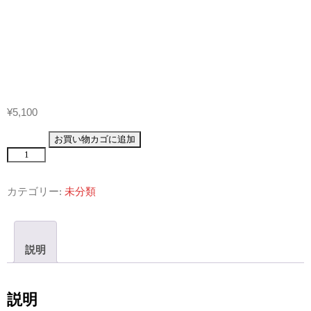
¥
5,100
大
お買い物カゴに追加
椙
食
品
カテゴリー:
未分類
と
う
ふ
三
説明
昧
セ
ッ
説明
ト